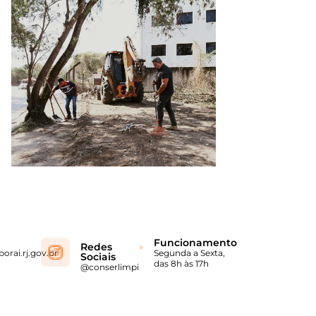
Funcionamento
Redes
orai.rj.gov.br
Segunda a Sexta,
Sociais
das 8h às 17h
@conserlimpi