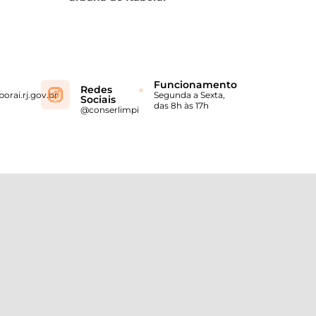
Funcionamento
Redes
orai.rj.gov.br
Segunda a Sexta,
Sociais
das 8h às 17h
@conserlimpi