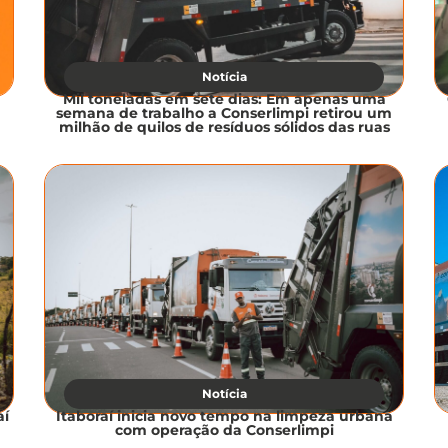
Notícia
Mil toneladas em sete dias: Em apenas uma
semana de trabalho a Conserlimpi retirou um
milhão de quilos de resíduos sólidos das ruas
Notícia
aí
Itaboraí inicia novo tempo na limpeza urbana
com operação da Conserlimpi