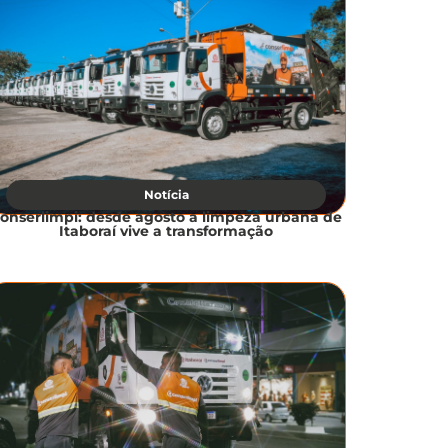
Notícia
onserlimpi: desde agosto a limpeza urbana de
Itaboraí vive a transformação