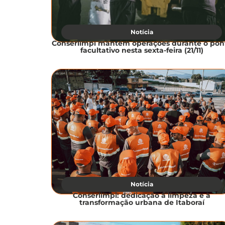
Notícia
Conserlimpi mantém operações durante o pon
facultativo nesta sexta-feira (21/11)
Notícia
Conserlimpi: dedicação à limpeza e à
transformação urbana de Itaboraí