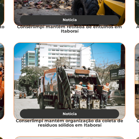
Notícia
to
Conserlimpi mantém retirada de entulhos em
A
Itaboraí
Notícia
Conserlimpi mantém organização da coleta de
C
resíduos sólidos em Itaboraí