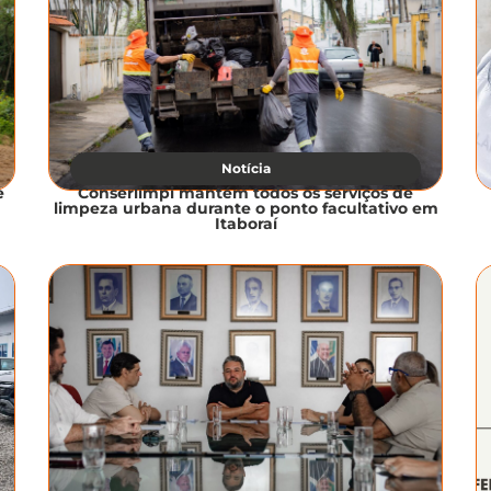
Notícia
e
Conserlimpi mantém todos os serviços de
limpeza urbana durante o ponto facultativo em
Itaboraí