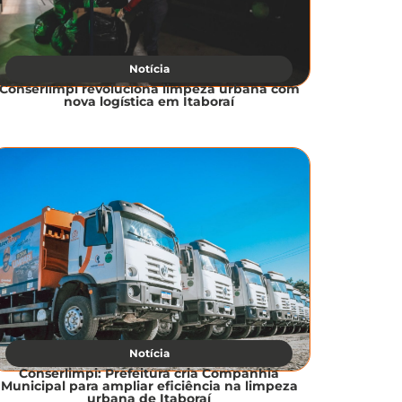
Notícia
Conserlimpi revoluciona limpeza urbana com
nova logística em Itaboraí
Notícia
Conserlimpi: Prefeitura cria Companhia
Municipal para ampliar eficiência na limpeza
urbana de Itaboraí