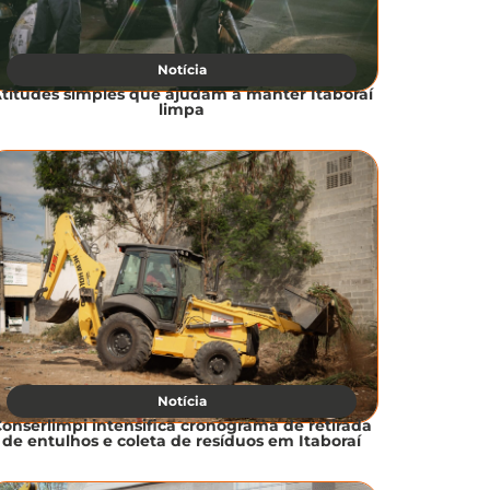
Notícia
titudes simples que ajudam a manter Itaboraí
limpa
Notícia
onserlimpi intensifica cronograma de retirada
de entulhos e coleta de resíduos em Itaboraí