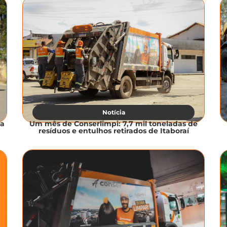
Notícia
ta
Um mês de Conserlimpi: 7,7 mil toneladas de
resíduos e entulhos retirados de Itaboraí