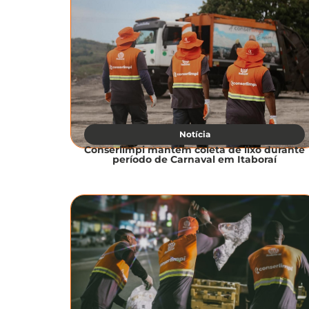
Notícia
Conserlimpi mantém coleta de lixo durante
período de Carnaval em Itaboraí