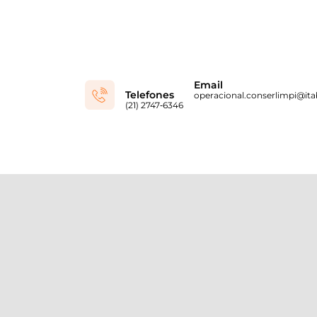
Email
Telefones
operacional.conserlimpi@itab
(21) 2747‑6346‬