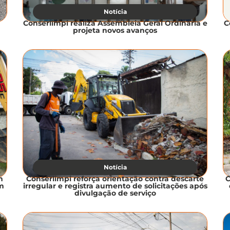
Notícia
Conserlimpi realiza Assembleia Geral Ordinária e
C
projeta novos avanços
Notícia
m
Conserlimpi reforça orientação contra descarte
C
om
irregular e registra aumento de solicitações após
divulgação de serviço